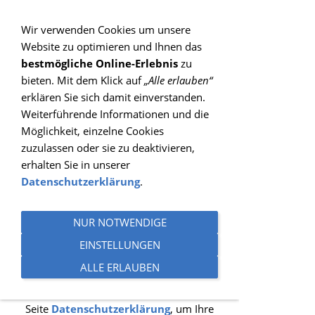
Sie betrachten gegenwärtig eine Version der
Website, die für mobile Geräte optimiert wurde.
Wir verwenden Cookies um unsere
Website zu optimieren und Ihnen das
Zur Desktop-Version
bestmögliche Online-Erlebnis
zu
bieten. Mit dem Klick auf
„Alle erlauben“
Hinweis nicht mehr anzeigen
erklären Sie sich damit einverstanden.
Weiterführende Informationen und die
Navigation einblenden
Möglichkeit, einzelne Cookies
zuzulassen oder sie zu deaktivieren,
Probetraining
erhalten Sie in unserer
Datenschutzerklärung
.
ANMELDUNG PROBETRAINING
NUR NOTWENDIGE
Dieser Inhalt kann leider nicht angezeigt
EINSTELLUNGEN
werden, da Sie der Speicherung der für
ALLE ERLAUBEN
die Darstellung notwendigen
Cookies
widersprochen haben. Besuchen Sie die
Seite
Datenschutzerklärung
, um Ihre